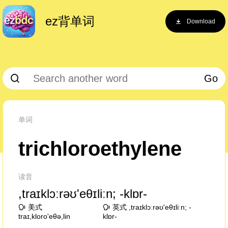
ez背单词
Download
Go
单词
trichloroethylene
读音
,traɪklɔːrəʊ'eθɪliːn; -klɒr-
美式
英式 ,traɪklɔːrəʊ'eθɪliːn; -
traɪ,kloro'eθə,lin
klɒr-