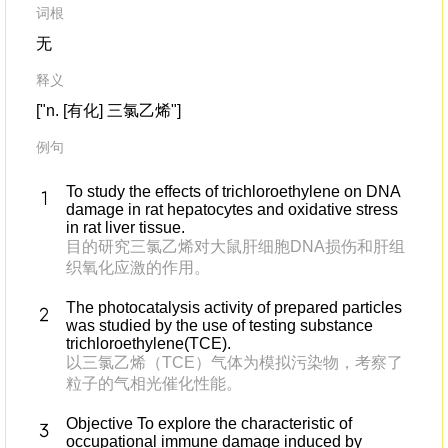
词根
无
释义
["n. [有化] 三氯乙烯"]
例句
To study the effects of trichloroethylene on DNA
damage in rat hepatocytes and oxidative stress
in rat liver tissue.
目的研究三氯乙烯对大鼠肝细胞DNA损伤和肝组
织氧化应激的作用。
The photocatalysis activity of prepared particles
was studied by the use of testing substance
trichloroethylene(TCE).
以三氯乙烯（TCE）气体为模拟污染物，考察了
粒子的气相光催化性能。
Objective To explore the characteristic of
occupational immune damage induced by