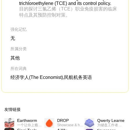
trichloroethylene (TCE) and its control policy.
目的探讨三氯乙烯（TCE）职业免疫损害的临床
特点及其预防控制对策。
强化记忆
无
所属分类
其他
所在词典
经济学人(The Economist),民航机务英语
友情链接
Earthworm
DROP
Qwerty Learner
一个让你上瘾的英语学习工具，使用 连词成句 、 i + 1 、 以终为始等学习理论来帮助你习得英语，通过不断的重复形成肌肉记忆，最重要的是 游戏化 的形式让学习英语从此不再痛苦
Showcase & host your work in extraordinary ways.不限速文件分享，托管，建站平台
为键盘工作者设计的单词与肌肉记忆锻炼软件