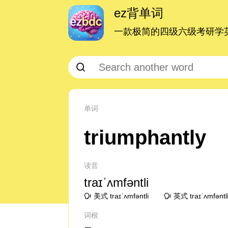
ez背单词
一款极简的四级六级考研学英
单词
triumphantly
读音
traɪˈʌmfəntli
美式 traɪˈʌmfəntli
英式 traɪˈʌmfəntl
词根