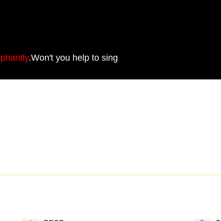
mphantly
.Won't you help to sing