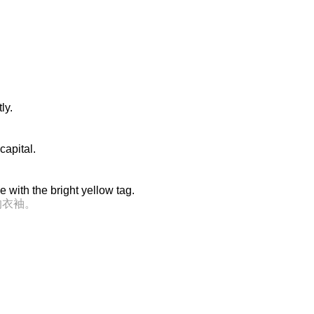
ly.
capital.
 with the bright yellow tag.
的衣袖。