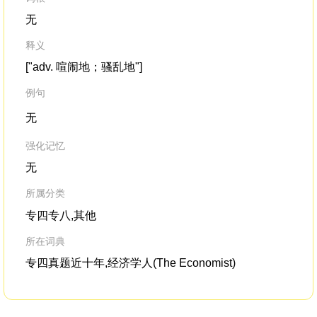
无
释义
["adv. 喧闹地；骚乱地"]
例句
无
强化记忆
无
所属分类
专四专八,其他
所在词典
专四真题近十年,经济学人(The Economist)