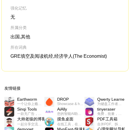
强化记忆
无
所属分类
出国,其他
所在词典
GRE填空及阅读机经,经济学人(The Economist)
友情链接
Earthworm
DROP
Qwerty Learner
一个让你上瘾的英语学习工具，使用 连词成句 、 i + 1 、 以终为始等学习理论来帮助你习得英语，通过不断的重复形成肌肉记忆，最重要的是 游戏化 的形式让学习英语从此不再痛苦
Showcase & host your work in extraordinary ways.不限速文件分享，托管，建站平台
为键盘工作者设计的单词与肌肉记忆锻炼软件
Sinqi Tools
AiAlly
tinyeraser
一款无广告，界面清爽的神奇在线小工具集合，范围包括但不限于：开发，设计，日常生活等
您的智能AI助手解决方案。提供24/7全天候的高效虚拟员工服务，助力个人和组织提升生产力、激发创新潜能。
免费，批量，快速，一键换背景的桌面软件
大帅老猿的博客
摸鱼桌面
PDF工具箱
一起分享交流生活学习，出海赚钱，编程技术，远程工作，优秀产品等相关话题。希望大家都能有所收获。
在线工具，在线游戏，电影，小说各种有趣的资源这里都有
合并PDF、拆分PDF、旋转PDF、裁剪PDF、转换PDF、加密PDF、解密PDF、PDF加水印等多种PDF处理功能
demoget
MvpFast-快速构建网站应用
心理学网址导航