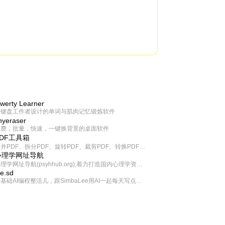
werty Learner
为键盘工作者设计的单词与肌肉记忆锻炼软件
inyeraser
免费，批量，快速，一键换背景的桌面软件
PDF工具箱
合并PDF、拆分PDF、旋转PDF、裁剪PDF、转换PDF、加密PDF、解密PDF、PDF加水印等多种PDF处理功能
心理学网址导航
心理学网址导航(psyhhub.org),着力打造国内心理学资源平台，是一个心理学网址资源大全，提供心理学学习,心理学考研,英语自学,计算机自学等众多学习内容。
ee.sd
零基础AI编程整活儿，跟SimbaLee用AI一起每天写点儿好玩儿的！iSay中每天还会有鲜吐槽、财经快讯、抽奖福利。喜欢就在页面“点赞”，不喜欢可以“点呸”喔！