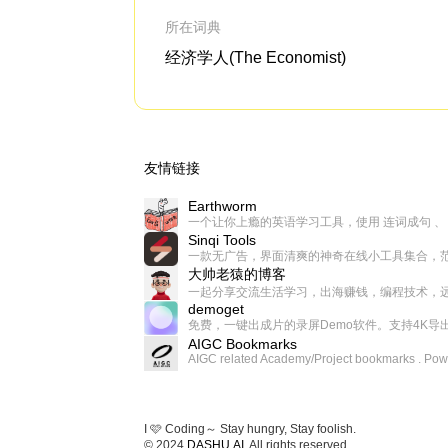
所在词典
经济学人(The Economist)
友情链接
Earthworm
Sinqi Tools
大帅老猿的博客
demoget
AIGC Bookmarks
I 🩷 Coding～ Stay hungry, Stay foolish.
© 2024
DASHU.AI
. All rights reserved.