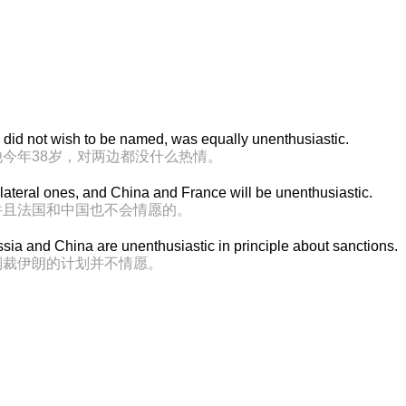
 did not wish to be named, was equally unenthusiastic.
今年38岁，对两边都没什么热情。
ilateral ones, and China and France will be unenthusiastic.
并且法国和中国也不会情愿的。
ssia and China are unenthusiastic in principle about sanctions.
制裁伊朗的计划并不情愿。