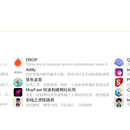
DROP
Q
一个让你上瘾的英语学习工具，使用 连词成句 、 i + 1 、 以终为始等学习理论来帮助你习得英语，通过不断的重复形成肌肉记忆，最重要的是 游戏化 的形式让学习英语从此不再痛苦
Showcase & host your work in extraordinary ways.不限速文件分享，托管，建站平台
AiAlly
t
一款无广告，界面清爽的神奇在线小工具集合，范围包括但不限于：开发，设计，日常生活等
您的智能AI助手解决方案。提供24/7全天候的高效虚拟员工服务，助力个人和组织提升生产力、激发创新潜能。
摸鱼桌面
一起分享交流生活学习，出海赚钱，编程技术，远程工作，优秀产品等相关话题。希望大家都能有所收获。
在线工具，在线游戏，电影，小说各种有趣的资源这里都有
MvpFast-快速构建网站应用
免费，一键出成片的录屏Demo软件。支持4K导出，立即下载使用。
这是一款能帮助你快速构建个人网站的应用，使用最新的前端技术栈，集成登录、鉴权、手机、邮箱、数据库、博客、文章、支付等等网站所需要的功能，你只需要花几个小时开发你的核心功能就可以上线，一次购买，永久拥有
前端之虎陈随易
l
AIGC related Academy/Project bookmarks . Powered by Notion AI (Claude, ChatGPT).
何以解忧，唯有代码。不忘初心，方得始终。