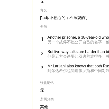
无
释义
["adj. 不热心的；不乐观的"]
例句
Another prisoner, a 38-year-old who
另一个战俘不愿公开自己的名字，他
But five-way talks are harder than b
但是五方会谈要比双边的难得多，
Mr Larijani also knows that both Ru
阿尔达希尔也知道俄罗斯和中国对
强化记忆
无
所属分类
其他