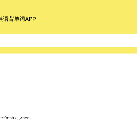
语背单词APP
zɪ'æstɪk; ,ʌnen-