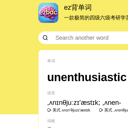
ez背单词
一款极简的四级六级考研学英
单词
unenthusiastic
读音
,ʌnɪnθjuːzɪ'æstɪk; ,ʌnen-
美式 ʌnɪn'θjʊzɪ'æstɪk
英式 ,ʌnɪnθjuː
词根