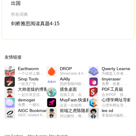
出国
所在词典
剑桥雅思阅读真题4-15
友情链接
Earthworm
DROP
Qwerty Learner
一个让你上瘾的英语学习工具，使用 连词成句 、 i + 1 、 以终为始等学习理论来帮助你习得英语，通过不断的重复形成肌肉记忆，最重要的是 游戏化 的形式让学习英语从此不再痛苦
Showcase & host your work in extraordinary ways.不限速文件分享，托管，建站平台
为键盘工作者设计的单词与肌肉记忆锻炼软件
Sinqi Tools
AiAlly
tinyeraser
一款无广告，界面清爽的神奇在线小工具集合，范围包括但不限于：开发，设计，日常生活等
您的智能AI助手解决方案。提供24/7全天候的高效虚拟员工服务，助力个人和组织提升生产力、激发创新潜能。
免费，批量，快速，一键换背景的桌面软件
大帅老猿的博客
摸鱼桌面
PDF工具箱
一起分享交流生活学习，出海赚钱，编程技术，远程工作，优秀产品等相关话题。希望大家都能有所收获。
在线工具，在线游戏，电影，小说各种有趣的资源这里都有
合并PDF、拆分PDF、旋转PDF、裁剪PDF、转换PDF、加密PDF、解密PDF、PDF加水印等多种PDF处理功能
demoget
MvpFast-快速构建网站应用
心理学网址导航
免费，一键出成片的录屏Demo软件。支持4K导出，立即下载使用。
这是一款能帮助你快速构建个人网站的应用，使用最新的前端技术栈，集成登录、鉴权、手机、邮箱、数据库、博客、文章、支付等等网站所需要的功能，你只需要花几个小时开发你的核心功能就可以上线，一次购买，永久拥有
心理学网址导航(psyhhub.org),着力打造国内心理学资源平台，是一个心理学网址资源大全，提供心理学学习,心理学考研,英语自学,计算机自学等众多学习内容。
AIGC Bookmarks
前端之虎陈随易
lee.sd
AIGC related Academy/Project bookmarks . Powered by Notion AI (Claude, ChatGPT).
零基础AI编程整活儿，跟SimbaLee用AI一起每天写点儿好玩儿的！iSay中每天还会有鲜吐槽、财经快讯、抽奖福利。喜欢就在页面“点赞”，不喜欢可以“点呸”喔！
何以解忧，唯有代码。不忘初心，方得始终。