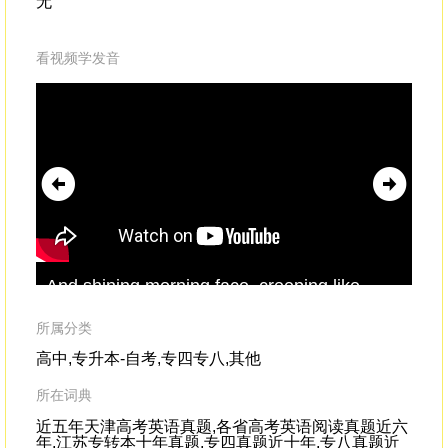
无
看视频学发音
And shining morning face, creeping like
HWT
snail
Unwillingly
to school.And then the lover,
stu
str
所属分类
高中,专升本-自考,专四专八,其他
所在词典
近五年天津高考英语真题,各省高考英语阅读真题近六
年,江苏专转本十年真题,专四真题近十年,专八真题近