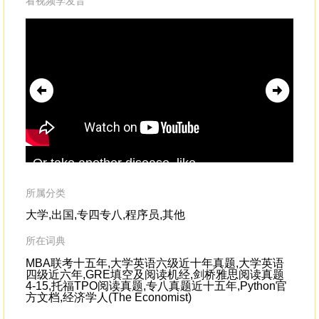
看视频学发音
Or take another disease, like
on 
depression.Again, working
upwards
,since
up
the 1960s and 1970s, we've tried, again,
get
所属分类
desperately
大学,出国,专四专八,程序员,其他
所在词典
MBA联考十五年,大学英语六级近十年真题,大学英语
四级近六年,GRE填空及阅读机经,剑桥雅思阅读真题
4-15,托福TPO阅读真题,专八真题近十五年,Python官
方文档,经济学人(The Economist)