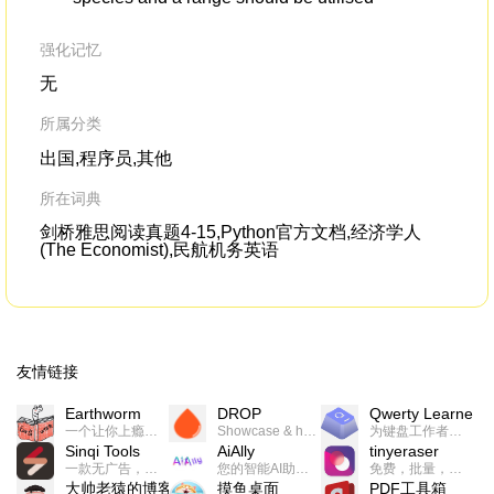
强化记忆
无
所属分类
出国,程序员,其他
所在词典
剑桥雅思阅读真题4-15,Python官方文档,经济学人
(The Economist),民航机务英语
友情链接
Earthworm
DROP
Qwerty Learner
一个让你上瘾的英语学习工具，使用 连词成句 、 i + 1 、 以终为始等学习理论来帮助你习得英语，通过不断的重复形成肌肉记忆，最重要的是 游戏化 的形式让学习英语从此不再痛苦
Showcase & host your work in extraordinary ways.不限速文件分享，托管，建站平台
为键盘工作者设计的单词与肌肉记忆锻炼软件
Sinqi Tools
AiAlly
tinyeraser
一款无广告，界面清爽的神奇在线小工具集合，范围包括但不限于：开发，设计，日常生活等
您的智能AI助手解决方案。提供24/7全天候的高效虚拟员工服务，助力个人和组织提升生产力、激发创新潜能。
免费，批量，快速，一键换背景的桌面软件
大帅老猿的博客
摸鱼桌面
PDF工具箱