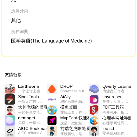
所属分类
其他
所在词典
医学英语(The Language of Medicine)
友情链接
Earthworm
DROP
Qwerty Learner
一个让你上瘾的英语学习工具，使用 连词成句 、 i + 1 、 以终为始等学习理论来帮助你习得英语，通过不断的重复形成肌肉记忆，最重要的是 游戏化 的形式让学习英语从此不再痛苦
Showcase & host your work in extraordinary ways.不限速文件分享，托管，建站平台
为键盘工作者设计的单词与肌肉记忆锻炼软件
Sinqi Tools
AiAlly
tinyeraser
一款无广告，界面清爽的神奇在线小工具集合，范围包括但不限于：开发，设计，日常生活等
您的智能AI助手解决方案。提供24/7全天候的高效虚拟员工服务，助力个人和组织提升生产力、激发创新潜能。
免费，批量，快速，一键换背景的桌面软件
大帅老猿的博客
摸鱼桌面
PDF工具箱
一起分享交流生活学习，出海赚钱，编程技术，远程工作，优秀产品等相关话题。希望大家都能有所收获。
在线工具，在线游戏，电影，小说各种有趣的资源这里都有
合并PDF、拆分PDF、旋转PDF、裁剪PDF、转换PDF、加密PDF、解密PDF、PDF加水印等多种PDF处理功能
demoget
MvpFast-快速构建网站应用
心理学网址导航
免费，一键出成片的录屏Demo软件。支持4K导出，立即下载使用。
这是一款能帮助你快速构建个人网站的应用，使用最新的前端技术栈，集成登录、鉴权、手机、邮箱、数据库、博客、文章、支付等等网站所需要的功能，你只需要花几个小时开发你的核心功能就可以上线，一次购买，永久拥有
心理学网址导航(psyhhub.org),着力打造国内心理学资源平台，是一个心理学网址资源大全，提供心理学学习,心理学考研,英语自学,计算机自学等众多学习内容。
AIGC Bookmarks
前端之虎陈随易
lee.sd
AIGC related Academy/Project bookmarks . Powered by Notion AI (Claude, ChatGPT).
零基础AI编程整活儿，跟SimbaLee用AI一起每天写点儿好玩儿的！iSay中每天还会有鲜吐槽、财经快讯、抽奖福利。喜欢就在页面“点赞”，不喜欢可以“点呸”喔！
何以解忧，唯有代码。不忘初心，方得始终。