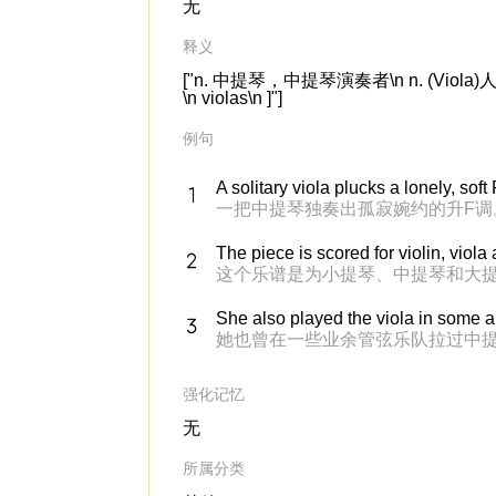
无
释义
["n. 中提琴，中提琴演奏者\n n. (Vi
\n violas\n ]"]
例句
A solitary viola plucks a lonely, soft
一把中提琴独奏出孤寂婉约的升F调
The piece is scored for violin, viola 
这个乐谱是为小提琴、中提琴和大
She also played the viola in some 
她也曾在一些业余管弦乐队拉过中
强化记忆
无
所属分类