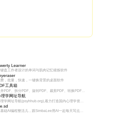
werty Learner
为键盘工作者设计的单词与肌肉记忆锻炼软件
inyeraser
免费，批量，快速，一键换背景的桌面软件
PDF工具箱
合并PDF、拆分PDF、旋转PDF、裁剪PDF、转换PDF、加密PDF、解密PDF、PDF加水印等多种PDF处理功能
心理学网址导航
心理学网址导航(psyhhub.org),着力打造国内心理学资源平台，是一个心理学网址资源大全，提供心理学学习,心理学考研,英语自学,计算机自学等众多学习内容。
ee.sd
零基础AI编程整活儿，跟SimbaLee用AI一起每天写点儿好玩儿的！iSay中每天还会有鲜吐槽、财经快讯、抽奖福利。喜欢就在页面“点赞”，不喜欢可以“点呸”喔！