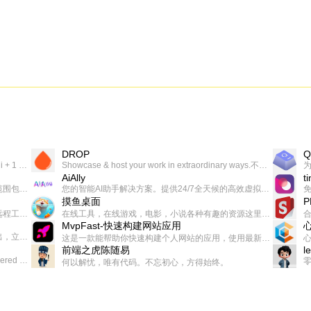
DROP
Q
一个让你上瘾的英语学习工具，使用 连词成句 、 i + 1 、 以终为始等学习理论来帮助你习得英语，通过不断的重复形成肌肉记忆，最重要的是 游戏化 的形式让学习英语从此不再痛苦
Showcase & host your work in extraordinary ways.不限速文件分享，托管，建站平台
AiAlly
t
一款无广告，界面清爽的神奇在线小工具集合，范围包括但不限于：开发，设计，日常生活等
您的智能AI助手解决方案。提供24/7全天候的高效虚拟员工服务，助力个人和组织提升生产力、激发创新潜能。
摸鱼桌面
一起分享交流生活学习，出海赚钱，编程技术，远程工作，优秀产品等相关话题。希望大家都能有所收获。
在线工具，在线游戏，电影，小说各种有趣的资源这里都有
MvpFast-快速构建网站应用
免费，一键出成片的录屏Demo软件。支持4K导出，立即下载使用。
这是一款能帮助你快速构建个人网站的应用，使用最新的前端技术栈，集成登录、鉴权、手机、邮箱、数据库、博客、文章、支付等等网站所需要的功能，你只需要花几个小时开发你的核心功能就可以上线，一次购买，永久拥有
前端之虎陈随易
l
AIGC related Academy/Project bookmarks . Powered by Notion AI (Claude, ChatGPT).
何以解忧，唯有代码。不忘初心，方得始终。