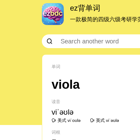
ez背单词
一款极简的四级六级考研学英
单词
viola
读音
viˈəʊlə
美式 viˈoʊlə
英式 viˈəʊlə
词根