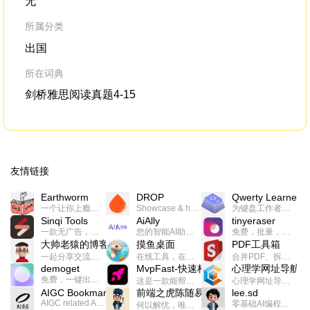
无
所属分类
出国
所在词典
剑桥雅思阅读真题4-15
友情链接
Earthworm
DROP
Qwerty Learner
一个让你上瘾的英语学习工具，使用 连词成句 、 i + 1 、 以终为始等学习理论来帮助你习得英语，通过不断的重复形成肌肉记忆，最重要的是 游戏化 的形式让学习英语从此不再痛苦
Showcase & host your work in extraordinary ways.不限速文件分享，托管，建站平台
为键盘工作者设计的单词与肌肉记忆锻炼软件
Sinqi Tools
AiAlly
tinyeraser
一款无广告，界面清爽的神奇在线小工具集合，范围包括但不限于：开发，设计，日常生活等
您的智能AI助手解决方案。提供24/7全天候的高效虚拟员工服务，助力个人和组织提升生产力、激发创新潜能。
免费，批量，快速，一键换背景的桌面软件
大帅老猿的博客
摸鱼桌面
PDF工具箱
一起分享交流生活学习，出海赚钱，编程技术，远程工作，优秀产品等相关话题。希望大家都能有所收获。
在线工具，在线游戏，电影，小说各种有趣的资源这里都有
合并PDF、拆分PDF、旋转PDF、裁剪PDF、转换PDF、加密PDF、解密PDF、PDF加水印等多种PDF处理功能
demoget
MvpFast-快速构建网站应用
心理学网址导航
免费，一键出成片的录屏Demo软件。支持4K导出，立即下载使用。
这是一款能帮助你快速构建个人网站的应用，使用最新的前端技术栈，集成登录、鉴权、手机、邮箱、数据库、博客、文章、支付等等网站所需要的功能，你只需要花几个小时开发你的核心功能就可以上线，一次购买，永久拥有
心理学网址导航(psyhhub.org),着力打造国内心理学资源平台，是一个心理学网址资源大全，提供心理学学习,心理学考研,英语自学,计算机自学等众多学习内容。
AIGC Bookmarks
前端之虎陈随易
lee.sd
AIGC related Academy/Project bookmarks . Powered by Notion AI (Claude, ChatGPT).
零基础AI编程整活儿，跟SimbaLee用AI一起每天写点儿好玩儿的！iSay中每天还会有鲜吐槽、财经快讯、抽奖福利。喜欢就在页面“点赞”，不喜欢可以“点呸”喔！
何以解忧，唯有代码。不忘初心，方得始终。