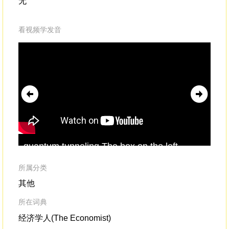
无
看视频学发音
quantum tunneling.The box on the left
shows the
wavelike
, spread-out
distributionof a quantum entity -- a particle,
所属分类
like an electron,
其他
所在词典
经济学人(The Economist)